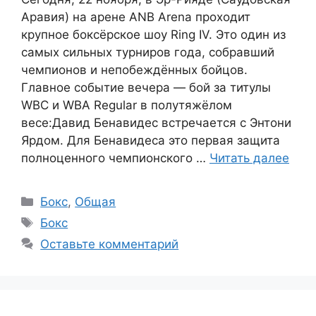
Аравия) на арене ANB Arena проходит
крупное боксёрское шоу Ring IV. Это один из
самых сильных турниров года, собравший
чемпионов и непобеждённых бойцов.
Главное событие вечера — бой за титулы
WBC и WBA Regular в полутяжёлом
весе:Давид Бенавидес встречается с Энтони
Ярдом. Для Бенавидеса это первая защита
полноценного чемпионского …
Читать далее
Рубрики
Бокс
,
Общая
Метки
Бокс
Оставьте комментарий