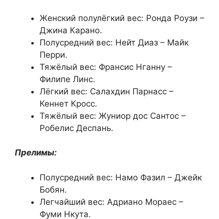
Женский полулёгкий вес: Ронда Роузи –
Джина Карано.
Полусредний вес: Нейт Диаз – Майк
Перри.
Тяжёлый вес: Франсис Нганну –
Филипе Линс.
Лёгкий вес: Салахдин Парнасс –
Кеннет Кросс.
Тяжёлый вес: Жуниор дос Сантос –
Робелис Деспань.
Прелимы:
Полусредний вес: Намо Фазил – Джейк
Бобян.
Легчайший вес: Адриано Мораес –
Фуми Нкута.