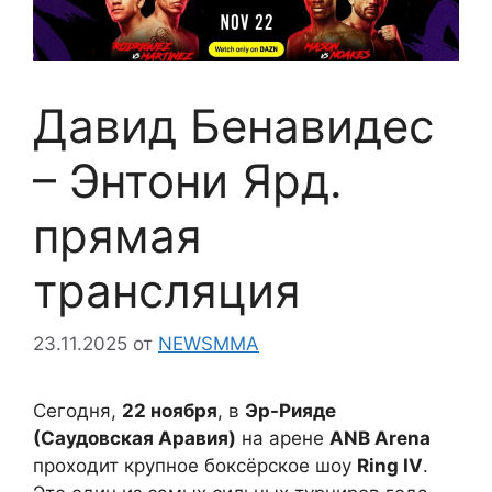
Давид Бенавидес
– Энтони Ярд.
прямая
трансляция
23.11.2025
от
NEWSMMA
Сегодня,
22 ноября
, в
Эр-Рияде
(Саудовская Аравия)
на арене
ANB Arena
проходит крупное боксёрское шоу
Ring IV
.