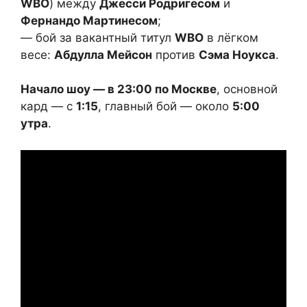
WBO
) между
Джесси Родригесом
и
Фернандо Мартинесом
;
— бой за вакантный титул
WBO
в лёгком
весе:
Абдулла Мейсон
против
Сэма Ноукса
.
Начало шоу — в 23:00 по Москве
, основной
кард — с
1:15
, главный бой — около
5:00
утра
.