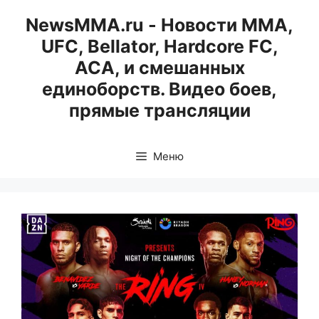
Перейти
NewsMMA.ru - Новости ММА,
к
UFC, Bellator, Hardcore FC,
содержимому
ACA, и смешанных
единоборств. Видео боев,
прямые трансляции
Меню