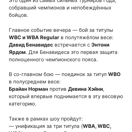
Это один из самых сильных турниров года,
собравший чемпионов и непобеждённых
бойцов.
Главное событие вечера — бой за титулы
WBC и WBA Regular
в полутяжёлом весе:
Давид Бенавидес
встречается с
Энтони
Ярдом
. Для Бенавидеса это первая защита
полноценного чемпионского пояса.
В со-главном бою — поединок за титул
WBO
в полусреднем весе:
Брайан Норман
против
Девина Хэйни
,
который впервые поднимается в эту весовую
категорию.
Также в рамках шоу пройдут:
— унификация за три титула (
WBA, WBC,