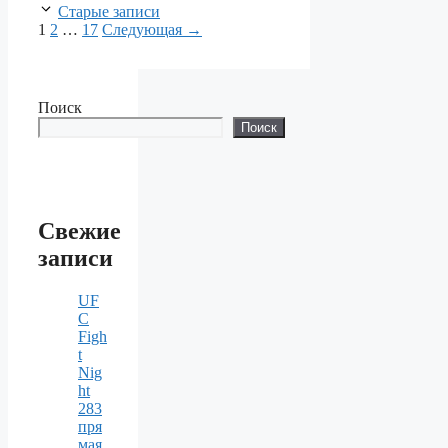
Старые записи
Страница
Страница
Страница
1
2
…
17
Следующая
→
Поиск
Поиск
Свежие
записи
UF
C
Figh
t
Nig
ht
283
пря
мая