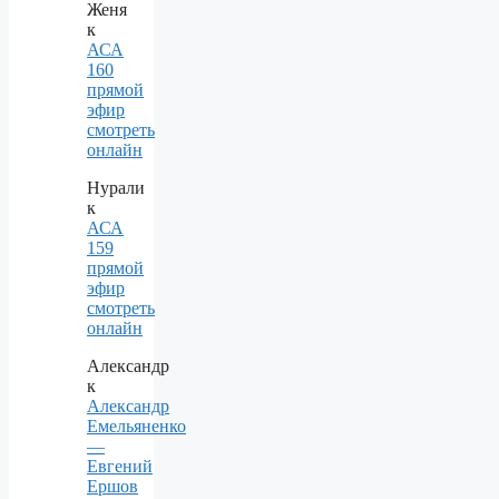
Женя
к
АСА
160
прямой
эфир
смотреть
онлайн
Нурали
к
АСА
159
прямой
эфир
смотреть
онлайн
Александр
к
Александр
Емельяненко
—
Евгений
Ершов