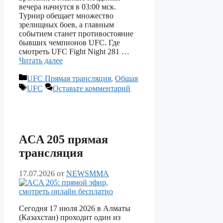
вечера начнутся в 03:00 мск.
Турнир обещает множество
зрелищных боев, а главным
событием станет противостояние
бывших чемпионов UFC. Где
смотреть UFC Fight Night 281 …
Читать далее
Рубрики
UFC Прямая трансляция
,
Общая
Метки
UFC
Оставьте комментарий
ACA 205 прямая
трансляция
17.07.2026
от
NEWSMMA
Сегодня 17 июля 2026 в Алматы
(Казахстан) проходит один из