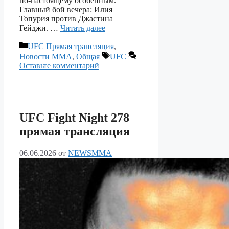
по-настоящему особенным.
Главный бой вечера: Илия
Топурия против Джастина
Гейджи. …
Читать далее
Рубрики
UFC Прямая трансляция
,
Метки
Новости ММА
,
Общая
UFC
Оставьте комментарий
UFC Fight Night 278
прямая трансляция
06.06.2026
от
NEWSMMA