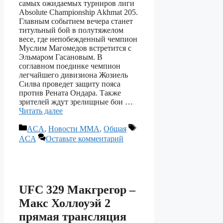
самых ожидаемых турниров лиги
Absolute Championship Akhmat 205.
Главным событием вечера станет
титульный бой в полутяжелом
весе, где непобежденный чемпион
Муслим Магомедов встретится с
Эльмаром Гасановым. В
соглавном поединке чемпион
легчайшего дивизиона Жозиель
Силва проведет защиту пояса
против Рената Ондара. Также
зрителей ждут зрелищные бои …
Читать далее
Рубрики
Метки
ACA
,
Новости ММА
,
Общая
ACA
Оставьте комментарий
UFC 329 Макгрегор –
Макс Холлоуэй 2
прямая трансляция