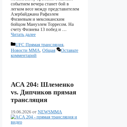
событием вечера станет бой в
легком весе между представителем
Азербайджана Рафаэлем
Физиевым и мексиканским
бойцом Мануэлем Торресом. На
счету Физиева 13 побед и …
Читать далее
Рубрики
UFC Прямая трансляция
,
Новости ММА
,
Общая
Оставьте
комментарий
АСА 204: Шлеменко
vs. Дипчиков прямая
трансляция
19.06.2026
от
NEWSMMA