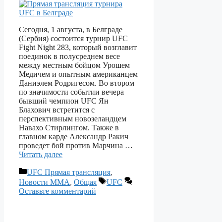
Сегодня, 1 августа, в Белграде
(Сербия) состоится турнир UFC
Fight Night 283, который возглавит
поединок в полусреднем весе
между местным бойцом Урошем
Медичем и опытным американцем
Даниэлем Родригесом. Во втором
по значимости событии вечера
бывший чемпион UFC Ян
Блахович встретится с
перспективным новозеландцем
Навахо Стирлингом. Также в
главном карде Александр Ракич
проведет бой против Марчина …
Читать далее
Рубрики
UFC Прямая трансляция
,
Метки
Новости ММА
,
Общая
UFC
Оставьте комментарий