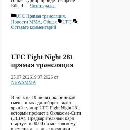
гонке. Турнир пройдет на арене
Etihad …
Читать далее
Рубрики
UFC Прямая трансляция
,
Метки
Новости ММА
,
Общая
UFC
Оставьте комментарий
UFC Fight Night 281
прямая трансляция
25.07.2026
19.07.2026
от
NEWSMMA
В ночь на 19 июля поклонников
смешанных единоборств ждет
яркий турнир UFC Fight Night 281,
который пройдет в Оклахома-Сити
(США). Предварительный кард
стартует в 00:00 по московскому
времени, а главные поединки