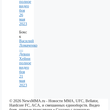
полное
видео
боя
26
мая
2023
Бокс
к
Василий
Ломаченко
—
Девин
Хейни
полное
видео
боя
21
мая
2023
© 2026 NewsMMA.ru - Новости ММА, UFC, Bellator,
Hardcore FC, ACA, и смешанных единоборств. Видео
боев, прямые трансляции
• Создано с помощью