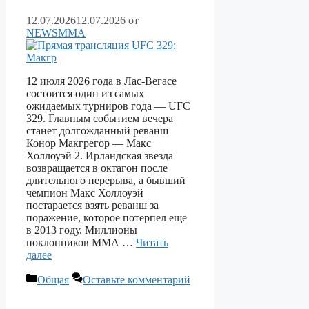
12.07.2026
12.07.2026
от
NEWSMMA
12 июля 2026 года в Лас-Вегасе
состоится один из самых
ожидаемых турниров года — UFC
329. Главным событием вечера
станет долгожданный реванш
Конор Макгрегор — Макс
Холлоуэй 2. Ирландская звезда
возвращается в октагон после
длительного перерыва, а бывший
чемпион Макс Холлоуэй
постарается взять реванш за
поражение, которое потерпел еще
в 2013 году. Миллионы
поклонников ММА …
Читать
далее
Рубрики
Общая
Оставьте комментарий