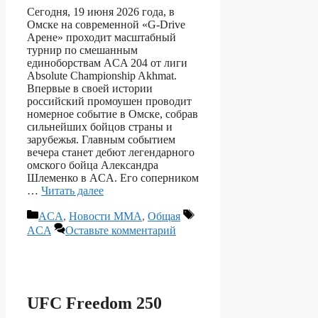
Сегодня, 19 июня 2026 года, в
Омске на современной «G-Drive
Арене» проходит масштабный
турнир по смешанным
единоборствам ACA 204 от лиги
Absolute Championship Akhmat.
Впервые в своей истории
российский промоушен проводит
номерное событие в Омске, собрав
сильнейших бойцов страны и
зарубежья. Главным событием
вечера станет дебют легендарного
омского бойца Александра
Шлеменко в ACA. Его соперником
…
Читать далее
Рубрики
Метки
ACA
,
Новости ММА
,
Общая
ACA
Оставьте комментарий
UFC Freedom 250