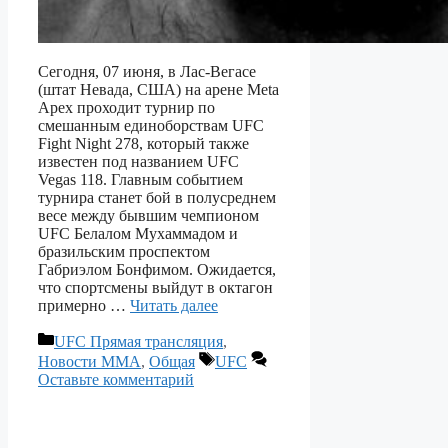
Сегодня, 07 июня, в Лас-Вегасе
(штат Невада, США) на арене Meta
Apex проходит турнир по
смешанным единоборствам UFC
Fight Night 278, который также
известен под названием UFC
Vegas 118. Главным событием
турнира станет бой в полусреднем
весе между бывшим чемпионом
UFC Белалом Мухаммадом и
бразильским проспектом
Габриэлом Бонфимом. Ожидается,
что спортсмены выйдут в октагон
примерно …
Читать далее
Рубрики
UFC Прямая трансляция
,
Метки
Новости ММА
,
Общая
UFC
Оставьте комментарий