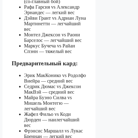
(со-главный бой)
Рафа Гарсия vs Александр
Эрнандес — легкий вес
Дэйви Грант vs Адриан Луна
Мартинетти — легчайший
вес
Монтел Джексон vs Раони
Барселос — легчайший вес
Маркус Бучеча vs Райан
Спэнн — тяжелый вес
Предварительный кард:
Эрик МакКонико vs Родолфо
Виейра — средний вес
Седрик Дюмас vs Джексон
МакВэй — средний вес
Майра Буэно Силва vs
Мишель Монтегю —
легчайший вес
Жафел Фильо vs Коди
Дюрден — наилегчайший
вес
Фрэнсис Маршалл vs Лукас
Бреннан — легкий вес