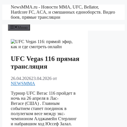
Перейти
NewsMMA.ru - Новости ММА, UFC, Bellator,
к
Hardcore FC, ACA, и смешанных единоборств. Видео
содержимому
боев, прямые трансляции
Меню
UFC Vegas 116 прямая
трансляция
26.04.2026
23.04.2026
от
NEWSMMA
Турнир UFC Вегас 116 пройдет в
ночь на 26 апреля в Лас-
Вегасе (США)
. Главным
событием станет поединок в
полулегком весе между экс-
чемпионом Алджамейн Стерлинг
и набравшим ход Юссеф Залал.