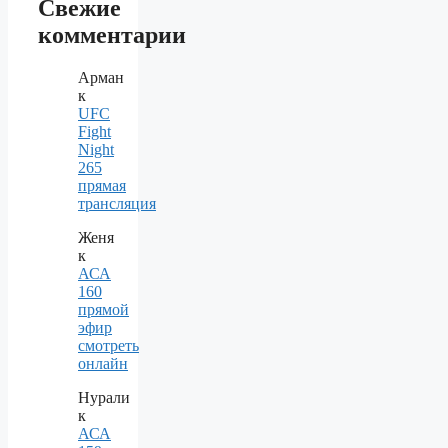
Свежие
комментарии
Арман
к
UFC
Fight
Night
265
прямая
трансляция
Женя
к
АСА
160
прямой
эфир
смотреть
онлайн
Нурали
к
АСА