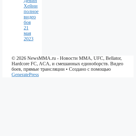
Девин
Хейни
полное
видео
боя
21
мая
2023
© 2026 NewsMMA.ru - Новости ММА, UFC, Bellator,
Hardcore FC, ACA, и смешанных единоборств. Видео
боев, прямые трансляции
• Создано с помощью
GeneratePress