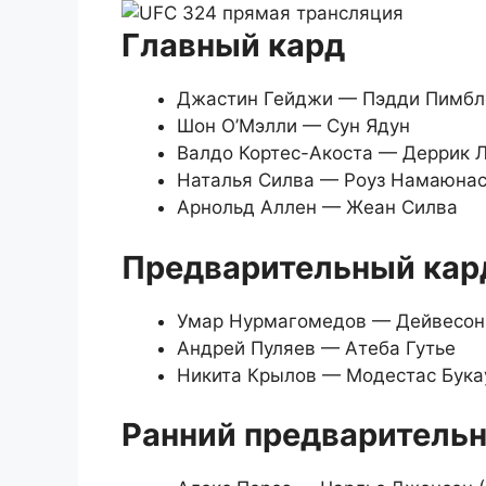
Главный кард
Джастин Гейджи — Пэдди Пимбл
Шон О’Мэлли — Сун Ядун
Валдо Кортес-Акоста — Деррик 
Наталья Силва — Роуз Намаюна
Арнольд Аллен — Жеан Силва
Предварительный кар
Умар Нурмагомедов — Дейвесон
Андрей Пуляев — Атеба Гутье
Никита Крылов — Модестас Бука
Ранний предваритель