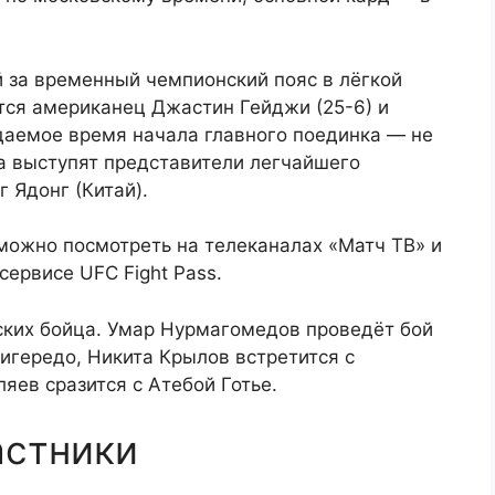
 за временный чемпионский пояс в лёгкой
ятся американец Джастин Гейджи (25-6) и
даемое время начала главного поединка — не
ра выступят представители легчайшего
 Ядонг (Китай).
ожно посмотреть на телеканалах «Матч ТВ» и
сервисе UFC Fight Pass.
ских бойца. Умар Нурмагомедов проведёт бой
игередо, Никита Крылов встретится с
яев сразится с Атебой Готье.
астники