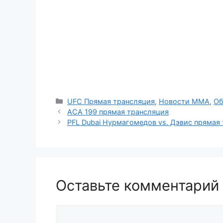
Рубрики
UFC Прямая трансляция
,
Новости ММА
,
О
АСА 199 прямая трансляция
PFL Dubai Нурмагомедов vs. Дэвис прямая
Оставьте комментарий
Комментарий