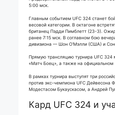
5:00 мск.
Главным событием UFC 324 станет бой
весовой категории. В октагоне встрет
британец Пэдди Пимблетт (23-3). Ожи
ранее 7:15 мск. В соглавном бою вече
дивизиона — Шон О’Мэлли (США) и Сонг
Прямую трансляцию турнира UFC 324 м
«Матч Боец», а также на официальном 
В рамках турнира выступят три россий
против экс-чемпиона UFC Дейвесона Ф
Модестасом Букаускасом, а Андрей Пул
Кард UFC 324 и уч