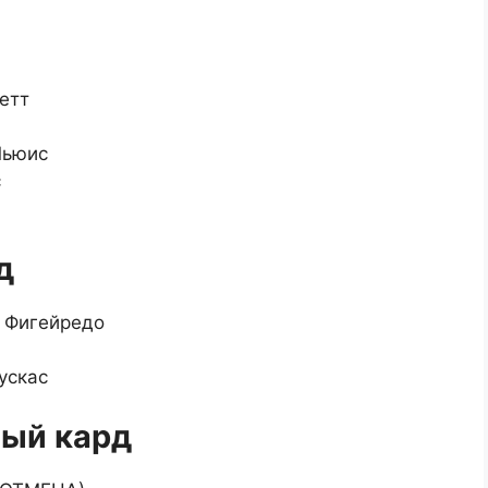
етт
Льюис
с
д
 Фигейредо
ускас
ный кард