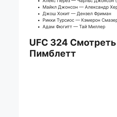
Алекс Перез — Чарльс Джонсон 
Майкл Джонсон — Александр Хе
Джош Хокит — Дензел Фриман
Рикки Турсиос — Кэмерон Смазе
Адам Фюгитт — Тай Миллер
UFC 324 Смотреть
Пимблетт