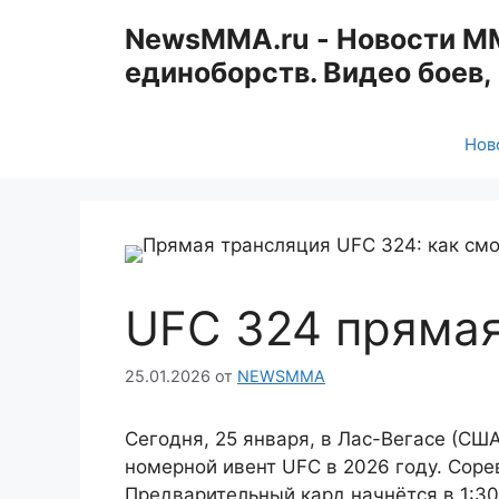
Перейти
NewsMMA.ru - Новости ММА
к
единоборств. Видео боев
содержимому
Нов
UFC 324 прямая
25.01.2026
от
NEWSMMA
Сегодня, 25 января, в Лас-Вегасе (СШ
номерной ивент UFC в 2026 году. Соре
Предварительный кард начнётся в 1:30