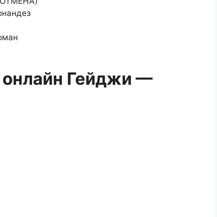
(ОТМЕНА)
рнандез
рман
 онлайн Гейджи —