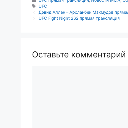
UFC Прямая трансляция
,
Новости ММА
,
О
Метки
UFC
Дэвид Аллен – Арсланбек Махмудов пряма
UFC Fight Night 262 прямая трансляция
Оставьте комментарий
Комментарий