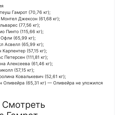
теуш Гамрот (70,76 кг);
 Монтел Джексон (61,68 кг);
льварес (77,56 кг);
о Пинто (115,66 кг);
Офли (65,99 кг);
л Асвелл (65,99 кг);
 Карпентер (57,15 кг);
 Петерсен (111,81 кг);
на Алексеева (61,46 кг);
колл (57,15 кг);
олина Ковалькевич (52,61 кг);
н Оливейра (65,31 кг) — Оливейра не уложился
1 Смотреть