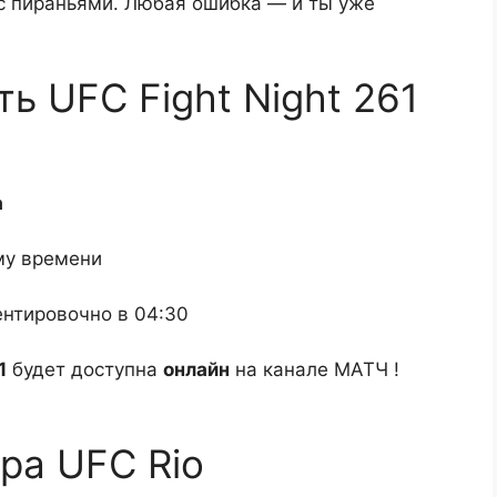
 с пираньями. Любая ошибка — и ты уже
ть UFC Fight Night 261
а
му времени
нтировочно в 04:30
1
будет доступна
онлайн
на канале МАТЧ !
ра UFC Rio