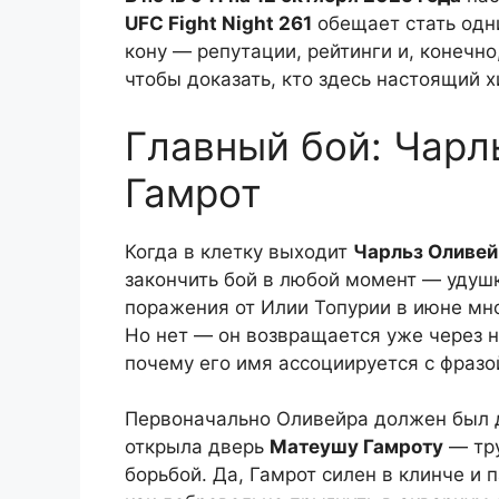
UFC Fight Night 261
обещает стать одн
кону — репутации, рейтинги и, конечно
чтобы доказать, кто здесь настоящий 
Главный бой: Чарл
Гамрот
Когда в клетку выходит
Чарльз Оливей
закончить бой в любой момент — удушк
поражения от Илии Топурии в июне мно
Но нет — он возвращается уже через н
почему его имя ассоциируется с фраз
Первоначально Оливейра должен был д
открыла дверь
Матеушу Гамроту
— тру
борьбой. Да, Гамрот силен в клинче и 