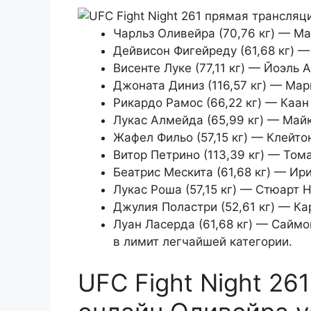
Чарльз Оливейра (70,76 кг) — Ма
Дейвисон Фигейреду (61,68 кг) —
Висенте Луке (77,11 кг) — Йоэль А
Джоната Диниз (116,57 кг) — Мари
Рикардо Рамос (66,22 кг) — Каан 
Лукас Алмейда (65,99 кг) — Майк
Жафел Фильо (57,15 кг) — Клейтон
Витор Петрино (113,39 кг) — Томас
Беатрис Мескита (61,68 кг) — Ири
Лукас Роша (57,15 кг) — Стюарт Ни
Джулия Поластри (52,61 кг) — Кар
Луан Ласерда (61,68 кг) — Саймо
в лимит легчайшей категории.
UFC Fight Night 26