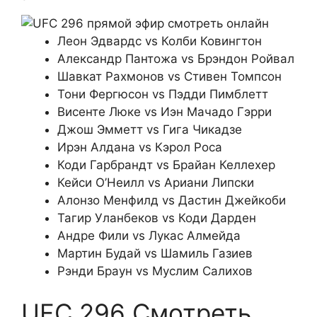
Леон Эдвардс vs Колби Ковингтон
Александр Пантожа vs Брэндон Ройвал
Шавкат Рахмонов vs Стивен Томпсон
Тони Фергюсон vs Пэдди Пимблетт
Висенте Люке vs Иэн Мачадо Гэрри
Джош Эмметт vs Гига Чикадзе
Ирэн Алдана vs Кэрол Роса
Коди Гарбрандт vs Брайан Келлехер
Кейси О’Неилл vs Ариани Липски
Алонзо Менфилд vs Дастин Джейкоби
Тагир Уланбеков vs Коди Дарден
Андре Фили vs Лукас Алмейда
Мартин Будай vs Шамиль Газиев
Рэнди Браун vs Муслим Салихов
UFC 296 Смотреть