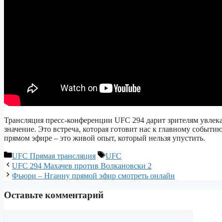
Трансляция пресс-конференции UFC 294 дарит зрителям увлек
значение. Это встреча, которая готовит нас к главному событ
прямом эфире – это живой опыт, который нельзя упустить.
Рубрики
Метки
UFC Прямая трансляция
UFC
UFC 294 Махачев против Волкановски 2
Фьюри – Нганну прямой эфир смотреть онлайн
Оставьте комментарий
Комментарий