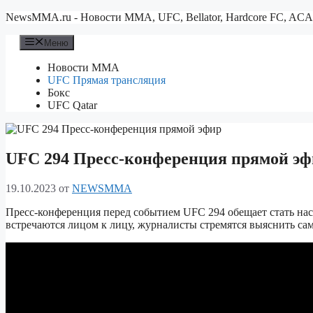
Перейти
NewsMMA.ru - Новости ММА, UFC, Bellator, Hardcore FC, ACA
к
содержимому
Меню
Новости ММА
UFC Прямая трансляция
Бокс
UFC Qatar
UFC 294 Пресс-конференция прямой эф
19.10.2023
от
NEWSMMA
Пресс-конференция перед событием UFC 294 обещает стать на
встречаются лицом к лицу, журналисты стремятся выяснить с