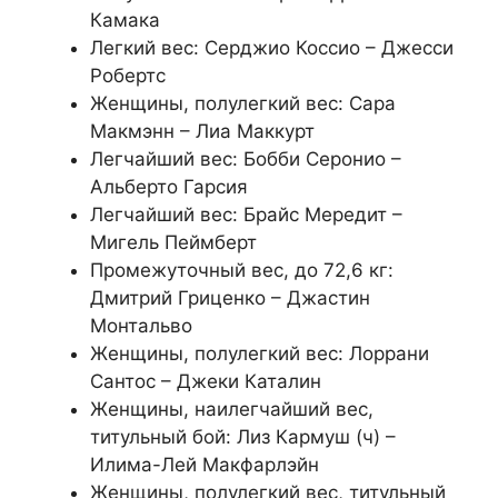
Камака
Легкий вес: Серджио Коссио – Джесси
Робертс
Женщины, полулегкий вес: Сара
Макмэнн – Лиа Маккурт
Легчайший вес: Бобби Серонио –
Альберто Гарсия
Легчайший вес: Брайс Мередит –
Мигель Пеймберт
Промежуточный вес, до 72,6 кг:
Дмитрий Гриценко – Джастин
Монтальво
Женщины, полулегкий вес: Лоррани
Сантос – Джеки Каталин
Женщины, наилегчайший вес,
титульный бой: Лиз Кармуш (ч) –
Илима-Лей Макфарлэйн
Женщины, полулегкий вес, титульный