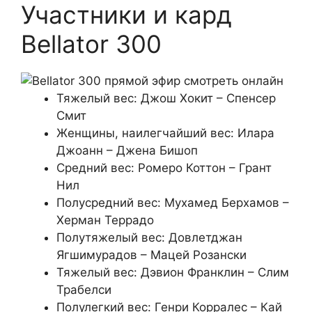
Участники и кард
Bellator 300
Тяжелый вес: Джош Хокит – Спенсер
Смит
Женщины, наилегчайший вес: Илара
Джоанн – Джена Бишоп
Средний вес: Ромеро Коттон – Грант
Нил
Полусредний вес: Мухамед Берхамов –
Херман Террадо
Полутяжелый вес: Довлетджан
Ягшимурадов – Мацей Розански
Тяжелый вес: Дэвион Франклин – Слим
Трабелси
Полулегкий вес: Генри Корралес – Кай