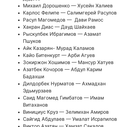
Михаил Дорошенко — Хусейн Халиев
Карлос Фелипе — Салимгерей Расулов
Расул Магомедов — Дави Рамос
Хакран Диас — Дауд Шайхаев
Рыскулбек Ибрагимов — Азамат
Пшуков
Айк Казарян- Мурад Каламов
Кайо Битенкурт — Арби Агуев
Зокиржон Хошимов — Мансур Хатуев
Азатбек Кочоров — Абдул Карим
Бадахши
Дилдорбек Нурматов — Ахмадхан
Эдьмурзаев
Саид Магомед Гимбатов — Имам
Витаханов
Винициус Круз — Зелимхан Амиров
Сайгид Абдулаев — Умалат Исрапилов
Виктор Азатян — Хамзат Сакалов