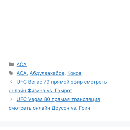
Рубрики
ACA
Метки
ACA
,
Абдулвахабов
,
Коков
UFC Вегас 79 прямой эфир смотреть
онлайн Физиев vs. Гамрот
UFC Vegas 80 прямая трансляция
смотреть онлайн Доусон vs. Грин