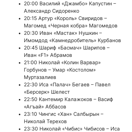
20:00 Василий «Джамбо» Капустин –
Александр Сидоренко
20:15 Артур «Король» Свиридов –
Магомед «Черная кобра» Магомедов
20:30 Иван «Мастак» Нушкин –
Имомдод «Камнедробитель» Курбанов
20:45 Шариф «Басмач» Шарипов –
Иван «F1» Абрамов
21:00 Николай «Колин Варвар»
Горбунов – Умар «Костолом»
Муртазалиев
22:30 Иса «Палач» Бегаев – Павел
«Берсерк» Шелест
22:50 Кантемир Калажоков – Васиф
«Агъай» Аббасов
23:10 Чингис «Хан» Салбырын –
Николай Терехов
23:30 Николай «Чибис» Чибисов – Иса