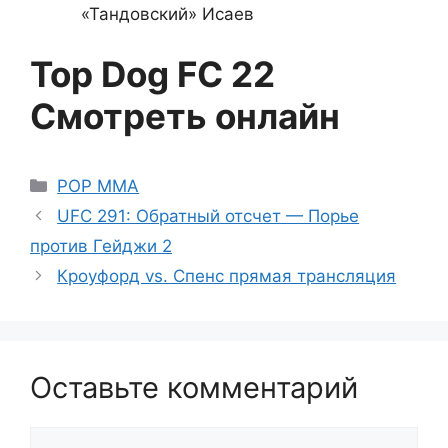
«Тандовский» Исаев
Top Dog FC 22
Смотреть онлайн
Рубрики
POP MMA
UFC 291: Обратный отсчет — Порье
против Гейджи 2
Кроуфорд vs. Спенс прямая трансляция
Оставьте комментарий
Комментарий