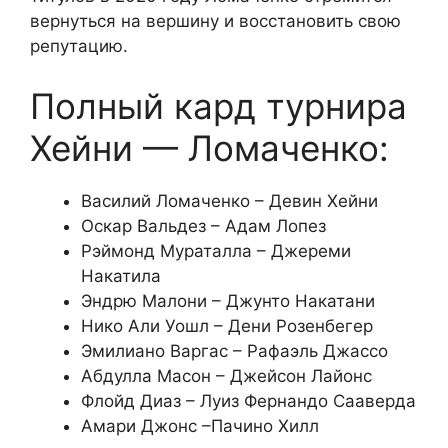
вернуться на вершину и восстановить свою
репутацию.
Полный кард турнира
Хейни — Ломаченко:
Василий Ломаченко – Девин Хейни
Оскар Вальдез – Адам Лопез
Рэймонд Мураталла – Джереми
Накатила
Эндрю Малони – Джунто Накатани
Нико Али Уошл – Дени Розенбегер
Эмилиано Варгас – Рафаэль Джассо
Абдулла Масон – Джейсон Лайонс
Флойд Диаз – Луиз Фернандо Сааверда
Амари Джонс –Пачино Хилл