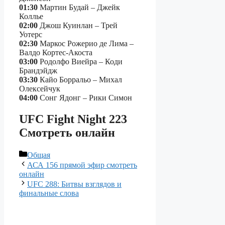
01:30
Мартин Будай – Джейк
Коллье
02:00
Джош Куинлан – Трей
Уотерс
02:30
Маркос Рожерио де Лима –
Валдо Кортес-Акоста
03:00
Родолфо Виейра – Коди
Брандэйдж
03:30
Кайо Борральо – Михал
Олексейчук
04:00
Сонг Ядонг – Рики Симон
UFC Fight Night 223
Смотреть онлайн
Рубрики
Общая
АСА 156 прямой эфир смотреть
онлайн
UFC 288: Битвы взглядов и
финальные слова