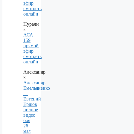
эфир
смотреть
онлайн
Нурали
к
АСА
159
прямой
эфир
смотреть
онлайн
Александр
к
Александр
Емельяненко
—
Евгений
Ершов
полное
видео
боя
26
мая