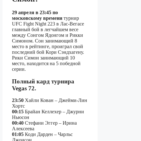
29 апреля в 23:45 по
московскому времени
турнир
UFC Fight Night 223 в Лас-Вегасе
главный бой в легчайшем весе
между Сонгом Ядонгом и Рикки
Симоном. Сон занимающий 8
место в рейтинге, проиграл свой
последний бой Кори Сэндхагену.
Рики Симон занимающий 10
место, находится на 5 победной
серии.
Полный кард турнира
Vegas 72.
23:50
Хайли Кован – Джейми-Лин
Хортс
00:15
Брайан Келлехер – Джурни
Ньюсон
00:40
Стефани Эггер – Ирина
Алексеева
01:05
Коди Дарден – Чарльс
Джонсон