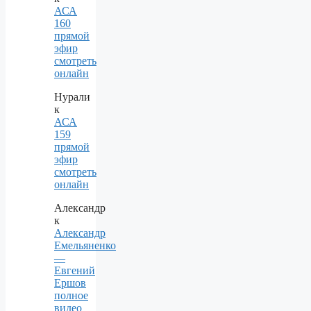
АСА
160
прямой
эфир
смотреть
онлайн
Нурали
к
АСА
159
прямой
эфир
смотреть
онлайн
Александр
к
Александр
Емельяненко
—
Евгений
Ершов
полное
видео