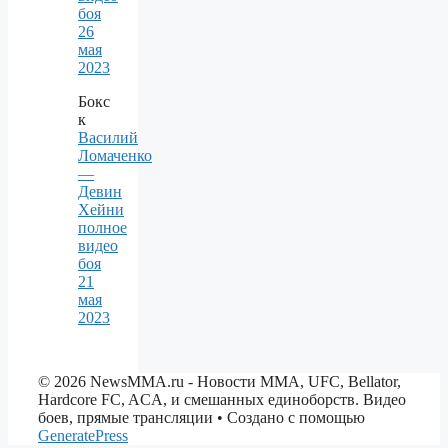
боя
26
мая
2023
Бокс
к
Василий
Ломаченко
—
Девин
Хейни
полное
видео
боя
21
мая
2023
© 2026 NewsMMA.ru - Новости ММА, UFC, Bellator,
Hardcore FC, ACA, и смешанных единоборств. Видео
боев, прямые трансляции
• Создано с помощью
GeneratePress