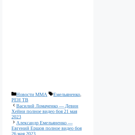
Рубрики
Метки
Новости ММА
Емельяненко
,
РЕН ТВ
Василий Ломаченко — Девин
Хейни полное видео боя 21 мая
2023
Александр Емельяненко —
Евгений Ершов полное видео боя
26 мая 2023